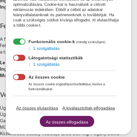
Ing. Michal Humeník - Az igazgatótanácsa elnöke
optimalizálására. Cookie-kat is használunk a célzott
Ing. Erika Humeníková - Az igazgatótanács tagja
reklámozás érdekében. Ebből a célból az adatokat
leányvállalatainknak és partnereinknek is továbbítjuk. Ha
csak a szükséges sütiket kívánja elfogadni, itt elutasíthatja
Felügyelő bizottság
a többi cookie-t.
A felügyelő bizottság a társaság legfőbb ellenőrző szerve.
Funkcionális cookie-k
(mindig szükséges)
Felügyeli a társaság igazgatótanácsának hatásköre ellátását és
1 szolgáltatás
a társaság vállalkozói tevékenységének megvalósulását.
Látogatotsági statisztikák
Lenka Hajdúová - A felügyelő bizottság elnöke
1 szolgáltatás
Ing. Lukáš David - A felügyelő bizottság tagjai
Marek Promer - A felügyelő bizottság tagjai
Az összes cookie
Az összes cookie engedélyezése/letiltása, kivéve a
funkcionálisakat
Vezetőség:
Ügyvezető igazgató: Ing. Michal Humeník
Az összes elutasítása
A kiválasztottak elfogadása
Ügyvezető igazgató helyettese: Ing. Erika Humeníková
Gazdasági osztály vezetője: Lenka Hajdúová
Az összes elfogadása
Műszaki osztály vezetője (DOS DS): Jozef Kausitz
Közlekedési osztály vezetője (DOS DS): Ing. Pogány Dávid