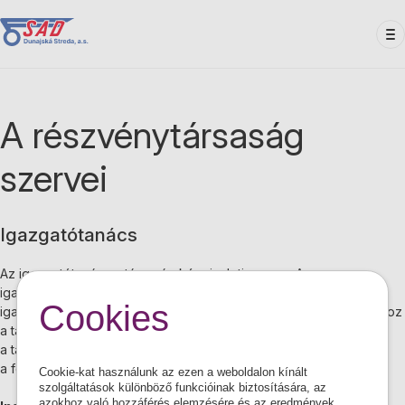
Ugrás
a
tartalomra
A részvénytársaság
szervei
Igazgatótanács
Az igazgatótanács a társaság képviseleti szerve. Az
igazgatótanács képviseli a társaságot minden ügyben. Az
Cookies
igazgatótanács irányítja a társaság tevékenységét, döntéseket hoz
a társaság minden ügyében, kivéve, ha a jogszabályok vagy
a társaság Szabályzata nem rendeli azokat a taggyűlés vagy
a felügyelő bizottság hatáskörébe.
Cookie-kat használunk az ezen a weboldalon kínált
szolgáltatások különböző funkcióinak biztosítására, az
azokhoz való hozzáférés elemzésére és az eredmények