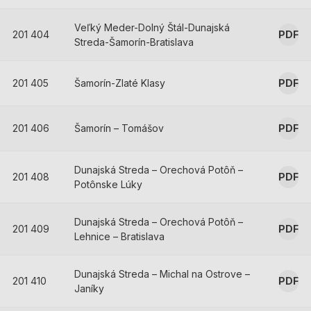
Veľký Meder-Dolný Štál-Dunajská
201 404
PDF
Streda-Šamorín-Bratislava
201 405
Šamorín-Zlaté Klasy
PDF
201 406
Šamorín – Tomášov
PDF
Dunajská Streda – Orechová Potôň –
201 408
PDF
Potônske Lúky
Dunajská Streda – Orechová Potôň –
201 409
PDF
Lehnice – Bratislava
Dunajská Streda – Michal na Ostrove –
201 410
PDF
Janíky