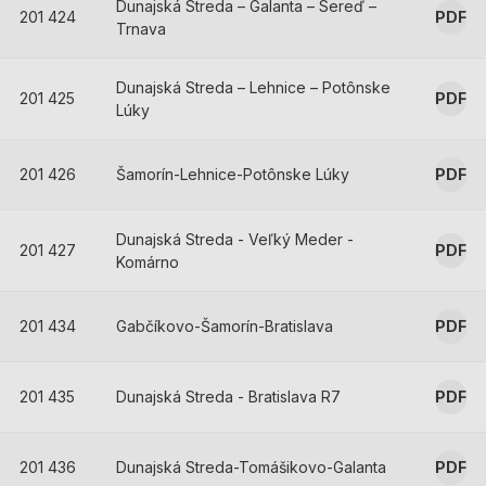
Dunajská Streda – Galanta – Sereď –
201 424
PDF
Trnava
Dunajská Streda – Lehnice – Potônske
201 425
PDF
Lúky
201 426
Šamorín-Lehnice-Potônske Lúky
PDF
Dunajská Streda - Veľký Meder -
201 427
PDF
Komárno
201 434
Gabčíkovo-Šamorín-Bratislava
PDF
201 435
Dunajská Streda - Bratislava R7
PDF
201 436
Dunajská Streda-Tomášikovo-Galanta
PDF