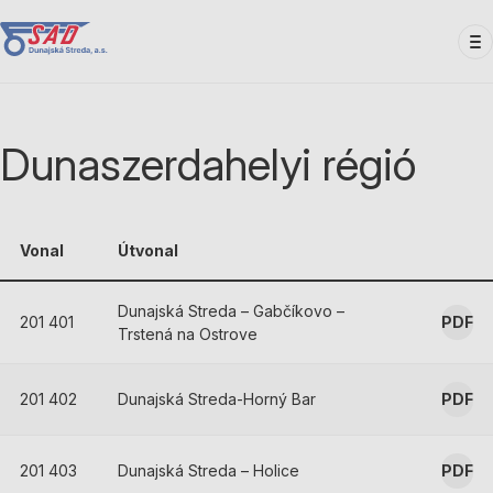
Ugrás
a
tartalomra
Dunaszerdahelyi régió
Vonal
Útvonal
Dunajská Streda – Gabčíkovo –
201 401
PDF
Trstená na Ostrove
201 402
Dunajská Streda-Horný Bar
PDF
201 403
Dunajská Streda – Holice
PDF