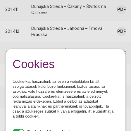
Dunajská Streda – Čakany – Štvrtok na
201 411
PDF
Ostrove
Dunajská Streda – Jahodná – Trhová
201 412
PDF
Hradská
Dunajská Streda/Šamorín-Gabčíkovo-
201 413
PDF
Bodíky-Bratislava
Cookies
Dunajská Streda – Trhová Hradská –
201 414
PDF
Trstice
Cookie-kat használunk az ezen a weboldalon kínált
szolgáltatások különböző funkcióinak biztosítására, az
azokhoz való hozzáférés elemzésére és az eredmények
Dunajská Streda – (Veľ. Meder) – Šaľa
201 415
PDF
optimalizálására. Cookie-kat is használunk a célzott
– Nitra
reklámozás érdekében. Ebből a célból az adatokat
leányvállalatainknak és partnereinknek is továbbítjuk. Ha
csak a szükséges sütiket kívánja elfogadni, itt elutasíthatja
Dunajská Streda-Dolný Štál-Veľký
a többi cookie-t.
201 416
PDF
Meder