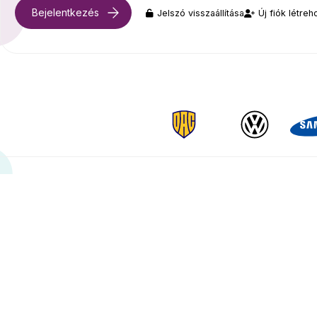
Jelszó visszaállítása
Új fiók létre
Päta