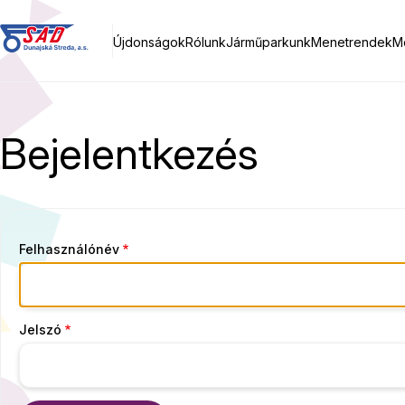
Ugrás
a
Újdonságok
Rólunk
Járműparkunk
Menetrendek
M
tartalomra
Main
navigation
Bejelentkezés
Felhasználónév
Jelszó