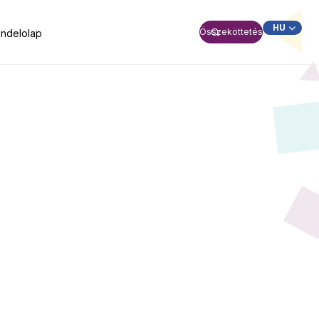
HU
Összeköttetés
ndelolap
SK