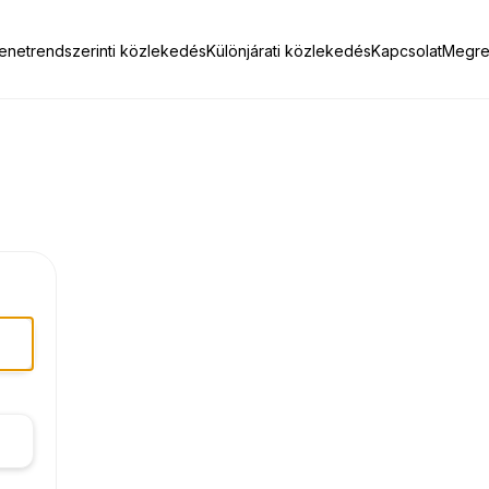
enetrendszerinti közlekedés
Különjárati közlekedés
Kapcsolat
Megre