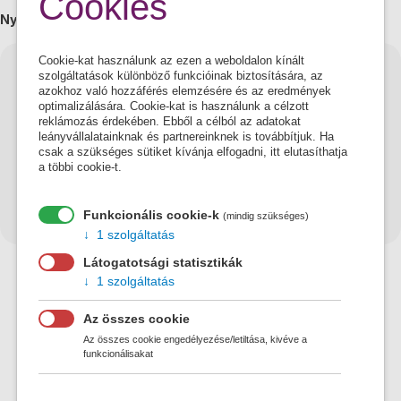
Cookies
Nyitvatartás:
Cookie-kat használunk az ezen a weboldalon kínált
Hétfő
08:00 - 16:00
szolgáltatások különböző funkcióinak biztosítására, az
azokhoz való hozzáférés elemzésére és az eredmények
Kedd
08:00 - 16:00
optimalizálására. Cookie-kat is használunk a célzott
reklámozás érdekében. Ebből a célból az adatokat
leányvállalatainknak és partnereinknek is továbbítjuk. Ha
Szerda
08:00 - 16:00
csak a szükséges sütiket kívánja elfogadni, itt elutasíthatja
a többi cookie-t.
Csütörtök
08:00 - 16:00
Funkcionális cookie-k
Péntek
08:00 - 16:00
(mindig szükséges)
1 szolgáltatás
Látogatotsági statisztikák
1 szolgáltatás
Az összes cookie
Az összes cookie engedélyezése/letiltása, kivéve a
funkcionálisakat