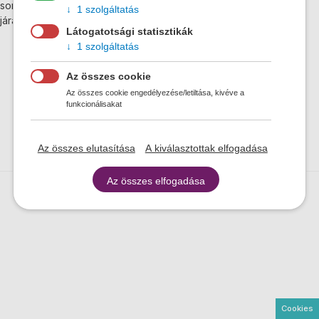
során évente 6,65 millió kilométert tesznek meg, naponta 1000
1 szolgáltatás
járaton közlekednek, évente pedig 5,2 millió utast szállítanak.
Látogatotsági statisztikák
1 szolgáltatás
Az összes cookie
Az összes cookie engedélyezése/letiltása, kivéve a
funkcionálisakat
Az összes elutasítása
A kiválasztottak elfogadása
Az összes elfogadása
Adatvédelmi tájékoztató
Päta
Sütik használata
Cookies