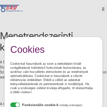
Ugrás
a
tartalomra
Menetrendszerinti
közlekedés
Cookies
A Szlovák Autóbuszközlekedési Vállalat Dunaszerdahely Rt. a
Cookie-kat használunk az ezen a weboldalon kínált
Dunaszerdahelyi és a Galántai járás - Dunaszerdahely, Galánta,
szolgáltatások különböző funkcióinak biztosítására, az
Szered és Nagymegyer – városi, helyközi, távolsági és nemzetközi
azokhoz való hozzáférés elemzésére és az eredmények
optimalizálására. Cookie-kat is használunk a célzott
autóbuszközlekedését bonyolítja le.
reklámozás érdekében. Ebből a célból az adatokat
leányvállalatainknak és partnereinknek is továbbítjuk. Ha
44 helyközi autóbuszjárat üzemeltetésére
csak a szükséges sütiket kívánja elfogadni, itt elutasíthatja
3 engedély Dunaszerdahely, Galánta és Szered városi
a többi cookie-t.
tömegközlekedésének 7 járatára együttesen
A részvénytársaság autóbuszai a menetrendszerinti közlekedés
Funkcionális cookie-k
(mindig szükséges)