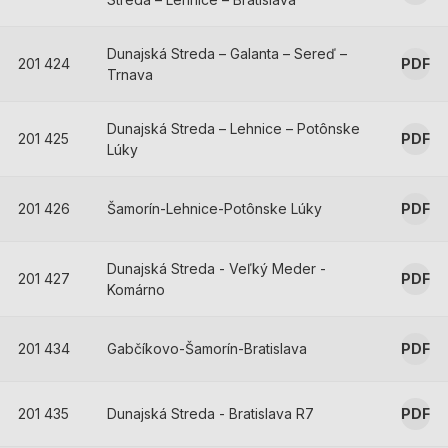
Dunajská Streda – Galanta – Sereď –
201 424
PDF
Trnava
Dunajská Streda – Lehnice – Potônske
201 425
PDF
Lúky
201 426
Šamorín-Lehnice-Potônske Lúky
PDF
Dunajská Streda - Veľký Meder -
201 427
PDF
Komárno
201 434
Gabčíkovo-Šamorín-Bratislava
PDF
201 435
Dunajská Streda - Bratislava R7
PDF