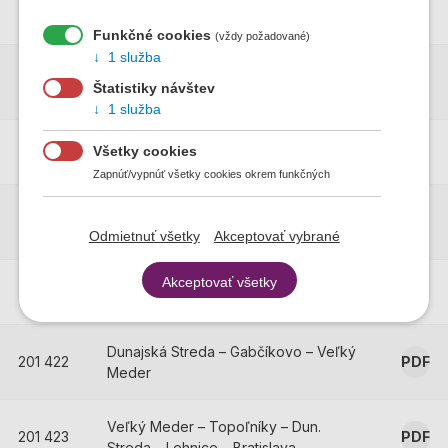
201 416
PDF
Meder
Funkčné cookies
(vždy požadované)
1 služba
Veľký Meder – Sokolce – Bodzianske
201 417
PDF
Štatistiky návštev
Lúky
1 služba
201 418
Dunajská Streda – Kútniky – Povoda
PDF
Všetky cookies
Zapnúť/vypnúť všetky cookies okrem funkčných
Veľký Meder – Baloň – Ňárad –
201 420
PDF
Gabčíkovo
Odmietnuť všetky
Akceptovať vybrané
Akceptovať všetky
201 421
Dunajská Streda – Kľúčovec
PDF
Dunajská Streda – Gabčíkovo – Veľký
201 422
PDF
Meder
Veľký Meder – Topoľníky – Dun.
201 423
PDF
Streda – Lehnice – Bratislava