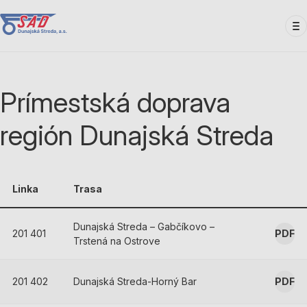
Skočiť
na
hlavný
obsah
Prímestská doprava
región Dunajská Streda
Linka
Trasa
Dunajská Streda – Gabčíkovo –
201 401
PDF
Trstená na Ostrove
201 402
Dunajská Streda-Horný Bar
PDF