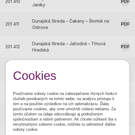
201 410
PDF
Janíky
Dunajská Streda – Čakany – Štvrtok na
201 411
PDF
Ostrove
Dunajská Streda – Jahodná – Trhová
201 412
PDF
Hradská
Dunajská Streda/Šamorín-Gabčíkovo-
201 413
PDF
Cookies
Bodíky-Bratislava
Dunajská Streda – Trhová Hradská –
201 414
PDF
Používame súbory cookie na zabezpečenie rôznych funkcií
Trstice
služieb ponúkaných na tomto webe, na analýzu prístupu k
nim a na použitie výsledkov na ich optimalizáciu. Ďalej
používame cookies, aby sme umožnili cielenú reklamu. Za
Dunajská Streda – (Veľ. Meder) – Šaľa
201 415
PDF
týmto účelom sa údaje odovzdávajú aj pridruženým
– Nitra
spoločnostiam a našim partnerom. Ak chcete súhlasiť iba s
nevyhnutnými súbormi cookie, môžete tu odmietnuť ďalšie
súbory cookie.
Dunajská Streda-Dolný Štál-Veľký