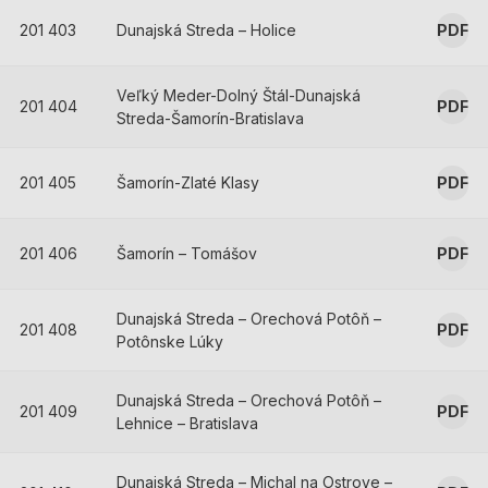
201 403
Dunajská Streda – Holice
PDF
Veľký Meder-Dolný Štál-Dunajská
201 404
PDF
Streda-Šamorín-Bratislava
201 405
Šamorín-Zlaté Klasy
PDF
201 406
Šamorín – Tomášov
PDF
Dunajská Streda – Orechová Potôň –
201 408
PDF
Potônske Lúky
Dunajská Streda – Orechová Potôň –
201 409
PDF
Lehnice – Bratislava
Dunajská Streda – Michal na Ostrove –