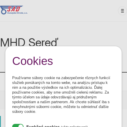
Skočiť
na
hlavný
obsah
MHD Sereď
Cookies
Linka
Trasa
Používame súbory cookie na zabezpečenie rôznych funkcií
202 111
MHD Sereď linka č.1
PDF
služieb ponúkaných na tomto webe, na analýzu prístupu k
nim a na použitie výsledkov na ich optimalizáciu. Ďalej
používame cookies, aby sme umožnili cielenú reklamu. Za
týmto účelom sa údaje odovzdávajú aj pridruženým
202 112
MHD Sereď linka č.2
PDF
spoločnostiam a našim partnerom. Ak chcete súhlasiť iba s
nevyhnutnými súbormi cookie, môžete tu odmietnuť ďalšie
súbory cookie.
Vyhľadať spojenie
Funkčné cookies
(vždy požadované)