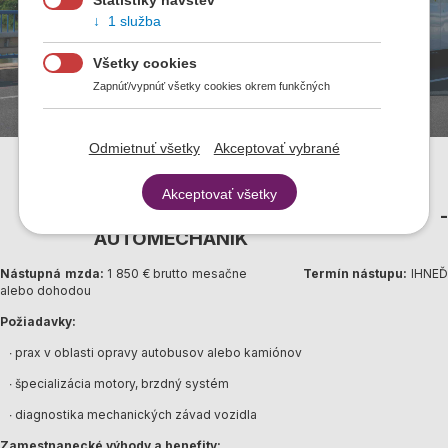
Štatistiky návštev
1 služba
Všetky cookies
Zapnúť/vypnúť všetky cookies okrem funkčných
Odmietnuť všetky
Akceptovať vybrané
Akceptovať všetky
OPRAVÁR AUTOBUSOV -
AUTOMECHANIK
Nástupná mzda:
1 850 € brutto mesačne
Termín nástupu:
IHNE
alebo dohodou
Požiadavky:
∙ prax v oblasti opravy autobusov alebo kamiónov
∙ špecializácia motory, brzdný systém
∙ diagnostika mechanických závad vozidla
Zamestnanecké výhody a benefity: