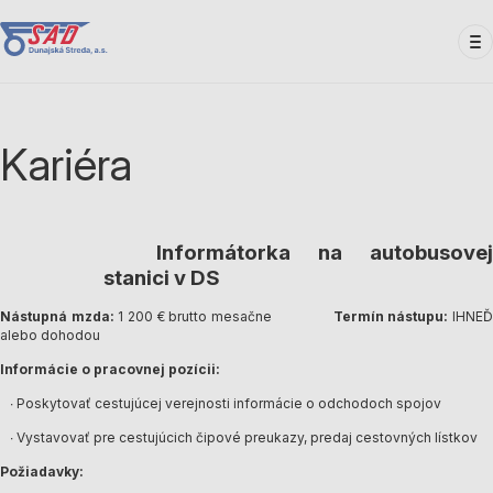
Skočiť
na
hlavný
obsah
Kariéra
Informátorka na autobusovej
stanici v DS
Nástupná mzda:
1 200 € brutto mesačne
Termín nástupu:
IHNE
alebo dohodou
Informácie o pracovnej pozícii:
∙ Poskytovať cestujúcej verejnosti informácie o odchodoch spojov
∙ Vystavovať pre cestujúcich čipové preukazy, predaj cestovných lístkov
Požiadavky: