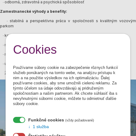
∙ odborná, zdravotná a psychická spôsobilosť
Zamestnanecké výhody a benefity:
∙ stabilná a perspektívna práca v spoločnosti s kvalitným vozovým
parkom
∙ koncoročná odmena vyplatená v mesiaci december
∙
∙ mesačné prémie
vernostná odmena ∙ cestovné výhody
Cookies
∙ náhrada stravného ∙ široký sociálny program
∙ uniforma vrátane doplnkov pracovného ošatenia pre vodičov zdarma
Používame súbory cookie na zabezpečenie rôznych funkcií
Životopisy a dotazy posielajte na:
pogany@sadds.sk
služieb ponúkaných na tomto webe, na analýzu prístupu k
nim a na použitie výsledkov na ich optimalizáciu. Ďalej
používame cookies, aby sme umožnili cielenú reklamu. Za
týmto účelom sa údaje odovzdávajú aj pridruženým
spoločnostiam a našim partnerom. Ak chcete súhlasiť iba s
nevyhnutnými súbormi cookie, môžete tu odmietnuť ďalšie
súbory cookie.
Funkčné cookies
(vždy požadované)
1 služba