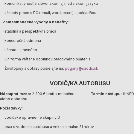
∙ komunikatívnosť v slovenskom aj maďarskom jazyku
∙ základy práce s PC (email, word, excel) a pokladňou
Zamestnanecké výhody a benefity:
∙ stabilná a perspektívna práca
∙ koncoročná odmena
∙ náhrada stravného
∙ uniforma vrátane doplnkov pracovného ošatenia
Životopisy a dotazy posielajte na:
pogany@sadds.sk
VODIČ/KA AUTOBUSU
Nástupná mzda:
2 200 € brutto mesačne
Termín nástupu:
IHNE
alebo dohodou
Požiadavky:
∙ vodičské oprávnenie skupiny D
∙ prax s vedením autobusu a vek minimálne 21 rokov