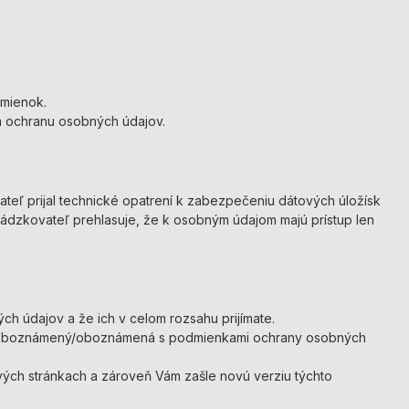
dmienok.
a ochranu osobných údajov.
teľ prijal technické opatrení k zabezpečeniu dátových úložísk
evádzkovateľ prehlasuje, že k osobným údajom majú prístup len
 údajov a že ich v celom rozsahu prijímate.
e ste oboznámený/oboznámená s podmienkami ochrany osobných
ých stránkach a zároveň Vám zašle novú verziu týchto