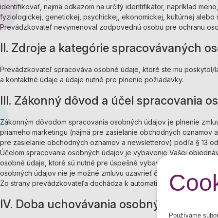
identifikovať, najmä odkazom na určitý identifikátor, napríklad meno
fyziologickej, genetickej, psychickej, ekonomickej, kultúrnej alebo 
Prevádzkovateľ nevymenoval zodpovednú osobu pre ochranu oso
II. Zdroje a kategórie spracovávaných 
Prevádzkovateľ spracováva osobné údaje, ktoré ste mu poskytol/la
a kontaktné údaje a údaje nutné pre plnenie požiadavky.
III. Zákonný dôvod a účel spracovania 
Zákonným dôvodom spracovania osobných údajov je plnenie zmluvy
priameho marketingu (najmä pre zasielanie obchodných oznamov a n
pre zasielanie obchodných oznamov a newsletterov) podľa § 13 ods
Účelom spracovania osobných údajov je vybavenie Vašej objednáv
osobné údaje, ktoré sú nutné pre úspešné vybavenie objednávky (m
osobných údajov nie je možné zmluvu uzavrieť či ju zo strany prev
Cook
Zo strany prevádzkovateľa dochádza k automatickému individuálnem
IV. Doba uchovávania osobných údajov
Používame súbory