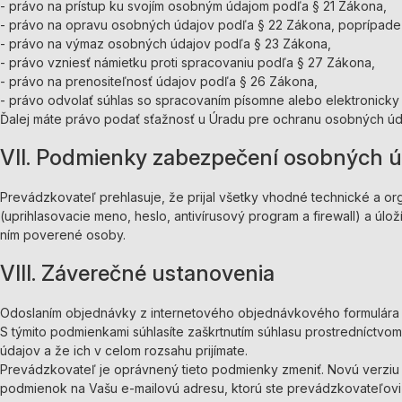
- právo na prístup ku svojím osobným údajom podľa § 21 Zákona,
- právo na opravu osobných údajov podľa § 22 Zákona, poprípad
- právo na výmaz osobných údajov podľa § 23 Zákona,
- právo vzniesť námietku proti spracovaniu podľa § 27 Zákona,
- právo na prenositeľnosť údajov podľa § 26 Zákona,
- právo odvolať súhlas so spracovaním písomne alebo elektronicky 
Ďalej máte právo podať sťažnosť u Úradu pre ochranu osobných úd
VII. Podmienky zabezpečení osobných 
Prevádzkovateľ prehlasuje, že prijal všetky vhodné technické a o
(uprihlasovacie meno, heslo, antivírusový program a firewall) a úl
ním poverené osoby.
VIII. Záverečné ustanovenia
Odoslaním objednávky z internetového objednávkového formulára p
S týmito podmienkami súhlasíte zaškrtnutím súhlasu prostredníct
údajov a že ich v celom rozsahu prijímate.
Prevádzkovateľ je oprávnený tieto podmienky zmeniť. Novú verziu 
podmienok na Vašu e-mailovú adresu, ktorú ste prevádzkovateľovi 