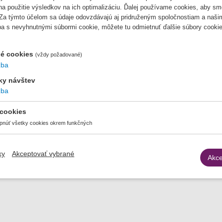
 na použitie výsledkov na ich optimalizáciu. Ďalej používame cookies, aby sm
 Za týmto účelom sa údaje odovzdávajú aj pridruženým spoločnostiam a naši
o zmluvného vzťahu medzi Vami a prevádzkovateľom a uplatňovanie
iba s nevyhnutnými súbormi cookie, môžete tu odmietnuť ďalšie súbory cookie
 pre účely marketingu, najdlhšie 3 rokov, ak sú osobné údaje spra
é cookies
(vždy požadované)
osobné údaje vymaže.
žba
ávatelia prevádzkovateľa)
iky návštev
žba
aru / služieb / realizácii platieb na základe zmluvy, zaisťujúce sl
om zaúčtovania daňových dokladov v súlade so zmluvou a so všeob
 cookies
pnúť všetky cookies okrem funkčných
ky
Akceptovať vybrané
Akce
jiny (do krajiny mimo EU) alebo medzinárodnej organizácii.