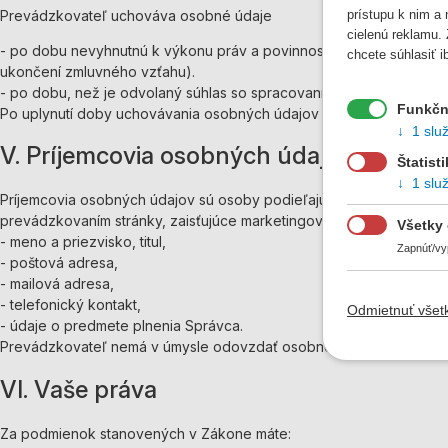
Prevádzkovateľ uchováva osobné údaje
prístupu k nim a
cielenú reklamu.
- po dobu nevyhnutnú k výkonu práv a povinností vyplývajúcich z
chcete súhlasiť 
ukončení zmluvného vzťahu).
- po dobu, než je odvolaný súhlas so spracovaním osobných údajov
Funkčn
Po uplynutí doby uchovávania osobných údajov prevádzkovateľ 
1 slu
V. Príjemcovia osobných údajov (subdod
Štatist
1 slu
Príjemcovia osobných údajov sú osoby podieľajúce sa na dodávaní tov
prevádzkovaním stránky, zaisťujúce marketingové služby, za účel
Všetky
- meno a priezvisko, titul,
Zapnúť/vy
- poštová adresa,
- mailová adresa,
- telefonický kontakt,
Odmietnuť všet
- údaje o predmete plnenia Správca.
Prevádzkovateľ nemá v úmysle odovzdať osobné údaje do tretej kra
VI. Vaše práva
Za podmienok stanovených v Zákone máte: