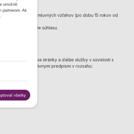
e umožnili
m partnerom. Ak
 nárokov z týchto zmluvných vzťahov (po dobu 15 rokov od
.
covávané na základe súhlasu.
užby prevádzkovania stránky a ďalšie služby v súvislosti s
ecne záväznými právnymi predpismi v rozsahu:
ptovať všetky