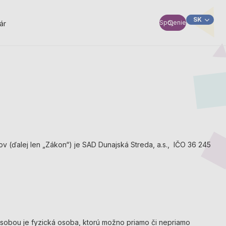
SK
Spojenie
ár
HU
 (ďalej len „Zákon“) je SAD Dunajská Streda, a.s., IČO 36 245
 osobou je fyzická osoba, ktorú možno priamo či nepriamo