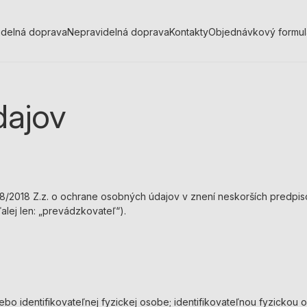
idelná doprava
Nepravidelná doprava
Kontakty
Objednávkový formul
dajov
/2018 Z.z. o ochrane osobných údajov v znení neskorších predpisov
alej len: „prevádzkovateľ“).
ebo identifikovateľnej fyzickej osobe; identifikovateľnou fyzickou