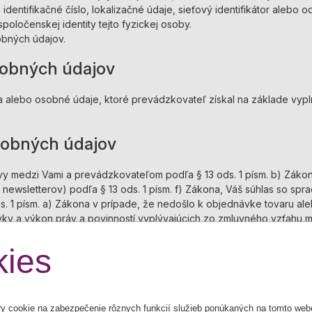
, identifikačné číslo, lokalizačné údaje, sieťový identifikátor alebo
spoločenskej identity tejto fyzickej osoby.
bných údajov.
osobných údajov
 alebo osobné údaje, ktoré prevádzkovateľ získal na základe vypl
osobných údajov
 medzi Vami a prevádzkovateľom podľa § 13 ods. 1 písm. b) Záko
ewsletterov) podľa § 13 ods. 1 písm. f) Zákona, Váš súhlas so sp
. 1 písm. a) Zákona v prípade, že nedošlo k objednávke tovaru ale
ky a výkon práv a povinností vyplývajúcich zo zmluvného vzťahu 
eno a adresa, kontakt), poskytnutie osobných údajov je nutnou po
ádzkovateľa plniť, zasielanie obchodných oznamov a výkon ďalších 
ies
u rozhodovaniu v zmysle § 28 Zákona. S takým spracovaním ste pos
 cookie na zabezpečenie rôznych funkcií služieb ponúkaných na tomto web