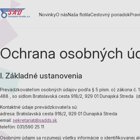
Skočiť
na
Novinky
O nás
Naša flotila
Cestovný poriadok
Prav
hlavný
Main
obsah
navigation
Ochrana osobných ú
I. Základné ustanovenia
Prevádzkovateľom osobných údajov podľa § 5 písm. o) zákona č. 18
488 , so sídlom Bratislavská cesta 918/2, 929 01 Dunajská Streda (ď
Kontaktné údaje prevádzkovateľa sú:
adresa: Bratislavská cesta 918/2, 929 01 Dunajská Streda
email:
sekretariat@sadds.sk
telefón: 031/590 25 11
Osobnými údajmi sa rozumejú všetky informácie o identifikovanej al