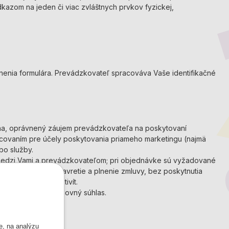
 odkazom na jeden či viac zvláštnych prvkov fyzickej,
nenia formulára. Prevádzkovateľ spracováva Vaše identifikačné
na, oprávnený záujem prevádzkovateľa na poskytovaní
racovaním pre účely poskytovania priameho marketingu (najmä
bo služby.
medzi Vami a prevádzkovateľom; pri objednávke sú vyžadované
žiadavkou pre uzavretie a plnenie zmluvy, bez poskytnutia
marketingových aktivít.
kytol/la svoj výslovný súhlas.
e, na analýzu