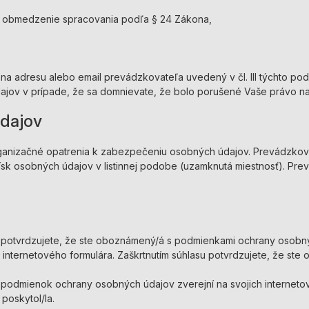
e obmedzenie spracovania podľa § 24 Zákona,
na adresu alebo email prevádzkovateľa uvedený v čl. III týchto po
ajov v prípade, že sa domnievate, že bolo porušené Vaše právo n
údajov
rganizačné opatrenia k zabezpečeniu osobných údajov. Prevádzkova
ožísk osobných údajov v listinnej podobe (uzamknutá miestnosť). Pr
otvrdzujete, že ste oboznámený/á s podmienkami ochrany osobných
vom internetového formulára. Zaškrtnutím súhlasu potvrdzujete, ž
podmienok ochrany osobných údajov zverejní na svojich internetov
poskytol/la.