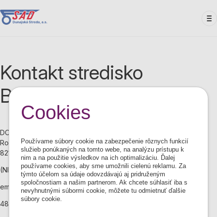
Skočiť
na
hlavný
obsah
Kontakt stredisko
Bratislava
Cookies
DOS Bratislava
Používame súbory cookie na zabezpečenie rôznych funkcií
Rožňavská 2
služieb ponúkaných na tomto webe, na analýzu prístupu k
821 01 Bratislava
nim a na použitie výsledkov na ich optimalizáciu. Ďalej
používame cookies, aby sme umožnili cielenú reklamu. Za
(NIE INFO O SPOJOCH!)
týmto účelom sa údaje odovzdávajú aj pridruženým
spoločnostiam a našim partnerom. Ak chcete súhlasiť iba s
email:
bratislava@sadds.sk
nevyhnutnými súbormi cookie, môžete tu odmietnuť ďalšie
súbory cookie.
48.166699, 17.154244