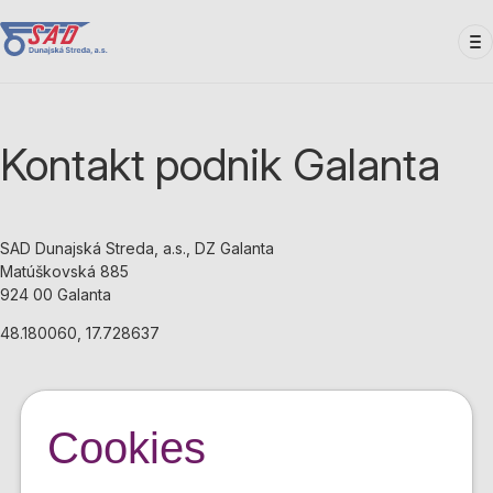
Skočiť
na
hlavný
obsah
Kontakt podnik Galanta
SAD Dunajská Streda, a.s., DZ Galanta
Matúškovská 885
924 00 Galanta
48.180060, 17.728637
Cookies