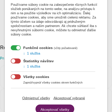
Používame súbory cookie na zabezpečenie rôznych funkcií
služieb ponúkaných na tomto webe, na analýzu prístupu k
nim a na použitie výsledkov na ich optimalizáciu. Ďalej
používame cookies, aby sme umožnili cielenú reklamu. Za
týmto účelom sa údaje odovzdávajú aj pridruženým
spoločnostiam a našim partnerom. Ak chcete súhlasiť iba s
nevyhnutnými súbormi cookie, môžete tu odmietnuť ďalšie
súbory cookie.
Región Galanta, Sereď, Šala
Funkčné cookies
(vždy požadované)
1 služba
Pravidelná doprava
Štatistiky návštev
1 služba
Tel.: 031/780 22 61
Všetky cookies
e-mail:
lovas@sadds.sk
Zapnúť/vypnúť všetky cookies okrem funkčných
Tel.: 031/780 22 61
Odmietnuť všetky
Akceptovať vybrané
e-mail:
david@sadds.sk
Akceptovať všetky