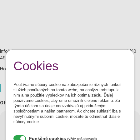
Infolinka počas stránkových hodín na AS v Dunajskej Strede: 0910
49 49 49 aj STRATY!
Cookies
Hovory sú účtované podľa taríf mobilného operátora.
Používame súbory cookie na zabezpečenie rôznych funkcií
Autobusová stanica Galanta
služieb ponúkaných na tomto webe, na analýzu prístupu k
nim a na použitie výsledkov na ich optimalizáciu. Ďalej
používame cookies, aby sme umožnili cielenú reklamu. Za
Otváracie hodiny:
týmto účelom sa údaje odovzdávajú aj pridruženým
spoločnostiam a našim partnerom. Ak chcete súhlasiť iba s
nevyhnutnými súbormi cookie, môžete tu odmietnuť ďalšie
Pondelok
08:00 - 16:00
súbory cookie.
Utorok
08:00 - 16:00
Funkčné cookies
(vždy požadované)